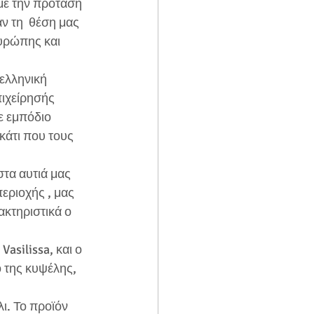
με την πρόταση 
 τη  θέση μας 
υρώπης και 
ελληνική 
ιχείρησής 
ε εμπόδιο 
κάτι που τους 
τα αυτιά μας 
εριοχής , μας 
ακτηριστικά ο 
asilissa, και ο 
 της κυψέλης, 
ι. Το προϊόν 