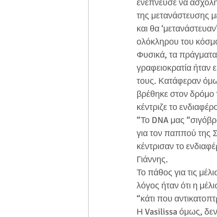
ενέπνευσε να ασχολη
της μετανάστευσης μ
και θα ‘μετανάστευα
ολόκληρου του κόσμ
Φυσικά, τα πράγματα 
γραφειοκρατία ήταν ε
τους. Κατάφεραν όμω
βρέθηκε στον δρόμο τ
κέντριζε το ενδιαφέρ
“Το DNA μας “σιγόβρα
για τον παππού της Σ
κέντρισαν το ενδιαφέ
Γιάννης.
Το πάθος για τις μέλι
λόγος ήταν ότι η μέλ
“κάτι που αντικατοπτρ
Η Vasilissa όμως, δεν