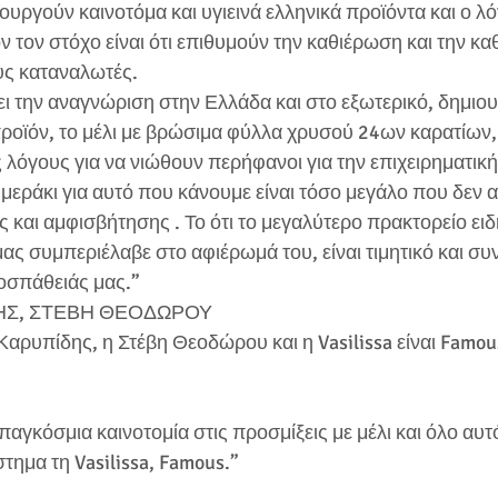
υργούν καινοτόμα και υγιεινά ελληνικά προϊόντα και ο λ
ν τον στόχο είναι ότι επιθυμούν την καθιέρωση και την κα
υς καταναλωτές.
ι την αναγνώριση στην Ελλάδα και στο εξωτερικό, δημιο
ροϊόν, το μέλι με βρώσιμα φύλλα χρυσού 24ων καρατίων, ο
λόγους για να νιώθουν περήφανοι για την επιχειρηματική
 μεράκι για αυτό που κάνουμε είναι τόσο μεγάλο που δεν α
 και αμφισβήτησης . Το ότι το μεγαλύτερο πρακτορείο ει
ας συμπεριέλαβε στο αφιέρωμά του, είναι τιμητικό και συ
οσπάθειάς μας.”
ΗΣ, ΣΤΕΒΗ ΘΕΟΔΩΡΟΥ
 Καρυπίδης, η Στέβη Θεοδώρου και η Vasilissa είναι Famou
αγκόσμια καινοτομία στις προσμίξεις με μέλι και όλο αυτό
τημα τη Vasilissa, Famous.”