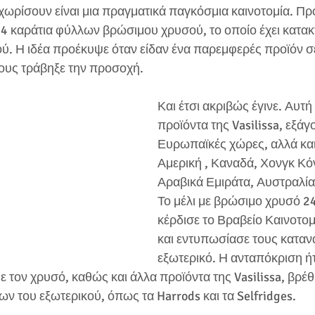
χωρίσουν είναι μια πραγματικά παγκόσμια καινοτομία. Πρόκ
 24 καράτια φύλλων βρώσιμου χρυσού, το οποίο έχει κατακτ
ύ. Η ιδέα προέκυψε όταν είδαν ένα παρεμφερές προϊόν σε
ους τράβηξε την προσοχή.
Και έτσι ακριβώς έγινε. Αυτή 
προϊόντα της Vasilissa, εξάγο
Ευρωπαϊκές χώρες, αλλά και 
Αμερική , Καναδά, Χονγκ Κό
Αραβικά Εμιράτα, Αυστραλία
Το μέλι με βρώσιμο χρυσό 2
κέρδισε το Βραβείο Καινοτο
και εντυπωσίασε τους καταν
εξωτερικό. Η ανταπόκριση ή
με τον χρυσό, καθώς και άλλα προϊόντα της Vasilissa, βρέ
 του εξωτερικού, όπως τα Harrods και τα Selfridges.