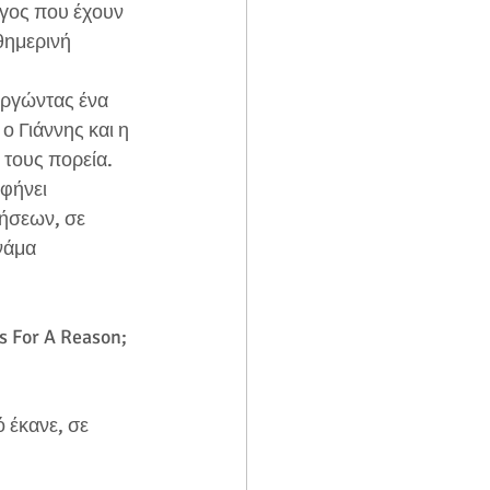
όγος που έχουν 
θημερινή 
υργώντας ένα 
 Γιάννης και η 
 τους πορεία.
φήνει 
δήσεων, σε 
νάμα 
s For A Reason;
 έκανε, σε 