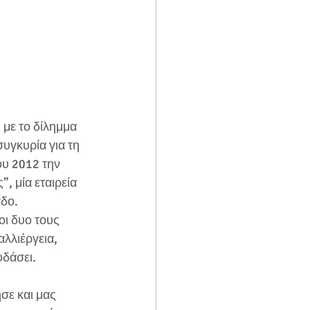
 με το δίλημμα 
υγκυρία για τη 
ου 2012 την 
, μία εταιρεία 
αδο.
ι δυο τους 
λλιέργεια, 
υδάσει.
σε και μας 