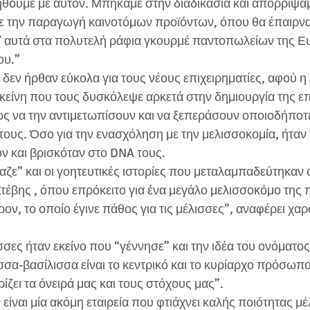
θούμε με αυτόν. Μπήκαμε στην διαδικασία και απορρίψα
ε την παραγωγή καινοτόμων προϊόντων, όπου θα έπαιρναν
ν’ αυτά στα πολυτελή ράφια γκουρμέ παντοπωλείων της Ε
ου.”
δεν ήρθαν εύκολα για τους νέους επιχειρηματίες, αφού η 
κείνη που τους δυσκόλεψε αρκετά στην δημιουργία της επ
ς να την αντιμετωπίσουν και να ξεπεράσουν οποιοδήποτ
ους. Όσο για την ενασχόληση με την μελισσοκομία, ήταν 
ον και βρισκόταν στο DNA τους.
ζε” και οι γοητευτικές ιστορίες που μεταλαμπαδεύτηκαν σ
τέβης , όπου επρόκειτο για ένα μεγάλο μελισσοκόμο της π
ρον, το οποίο έγινε πάθος για τις μέλισσες”, αναφέρει χαρ
σσες ήταν εκείνο που “γέννησε” και την ιδέα του ονόματος V
ισσα-βασίλισσα είναι το κεντρικό και το κυρίαρχο πρόσωπο
ίζει τα όνειρά μας και τους στόχους μας”.
 είναι μία ακόμη εταιρεία που φτιάχνει καλής ποιότητας μέλ