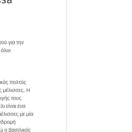
ού για την 
 όλοι 
ικός πολτός 
ς μέλισσες. Η 
γής τους 
λι είναι ένα 
έλισσες με μία 
νδρομή 
 ο βασιλικός 