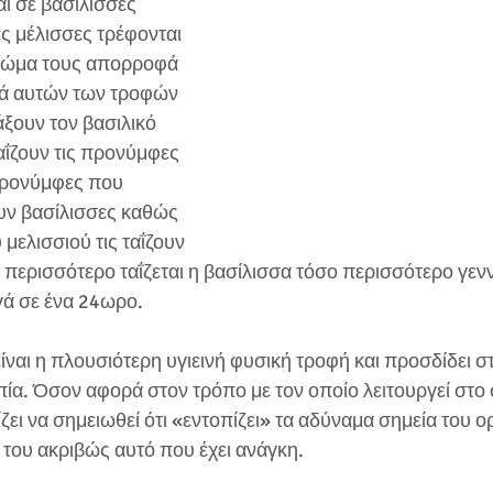
ι σε βασίλισσες 
ες μέλισσες τρέφονται 
 σώμα τους απορροφά 
κά αυτών των τροφών 
άξουν τον βασιλικό 
αΐζουν τις προνύμφες 
προνύμφες που 
υν βασίλισσες καθώς 
 μελισσιού τις ταΐζουν 
 περισσότερο ταΐζεται η βασίλισσα τόσο περισσότερο γεν
γά σε ένα 24ωρο. 
ίναι η πλουσιότερη υγιεινή φυσική τροφή και προσδίδει σ
πία. Όσον αφορά στον τρόπο με τον οποίο λειτουργεί στο
ίζει να σημειωθεί ότι «εντοπίζει» τα αδύναμα σημεία του ο
ς του ακριβώς αυτό που έχει ανάγκη. 