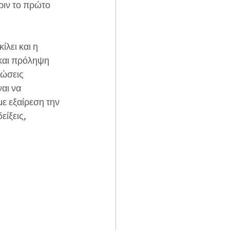
ριν το πρώτο 
λει και η 
 και πρόληψη 
τώσεις 
αι να 
ε εξαίρεση την 
ίξεις, 