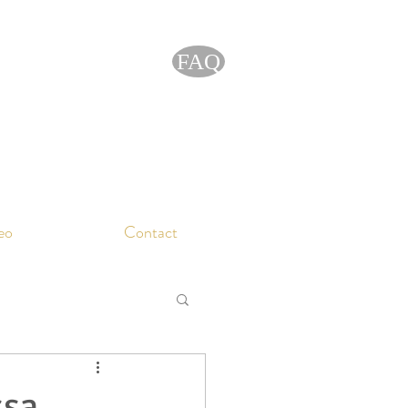
FAQ
eo
Contact
ssa