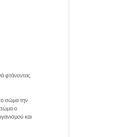
νά φτάνοντας 
το σώμα την 
 σώμα ο 
ργανισμού και 