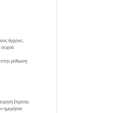
τους άγχους.
 συχνά 
 στην ρύθμιση 
ετρητή (πρέπει 
ην ημερήσια 