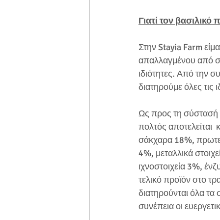
Γιατί τον βασιλικό π
Στην Stayia Farm εί
απαλλαγμένου από συ
ιδιότητες. Από την σ
διατηρούμε όλες τις ι
Ως προς τη σύστασή 
πολτός αποτελείται  
σάκχαρα 18%, πρωτεΐ
4%, μεταλλικά στοιχεί
ιχνοστοιχεία 3%, ένζ
τελικό προϊόν στο τρ
διατηρούνται όλα τα σ
συνέπεια οι ευεργετικ