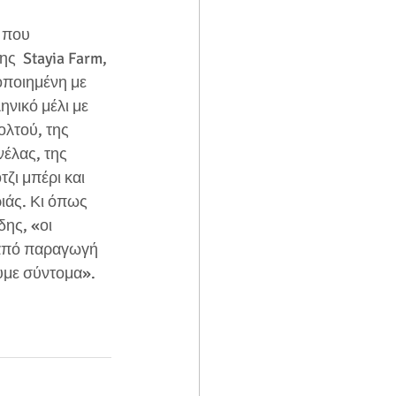
 που 
ς  Stayia Farm, 
οποιημένη με 
νικό μέλι με 
ολτού, της 
έλας, της 
ζι μπέρι και 
ιάς. Κι όπως 
ης, «οι 
ι από παραγωγή 
υμε σύντομα».