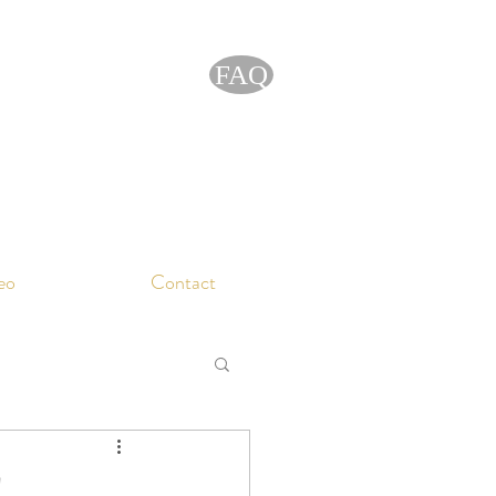
FAQ
eo
Contact
!