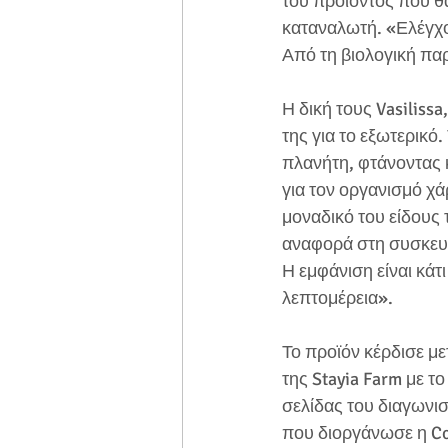
του προϊόντος που θα
καταναλωτή. «Ελέγχου
Από τη βιολογική παρ
Η δική τους Vasiliss
της για το εξωτερικό
πλανήτη, φτάνοντας κ
για τον οργανισμό χάρ
μοναδικό του είδους
αναφορά στη συσκευασ
Η εμφάνιση είναι κάτ
λεπτομέρεια».
Το προϊόν κέρδισε με
της Stayia Farm με τ
σελίδας του διαγωνισ
που διοργάνωσε η Co