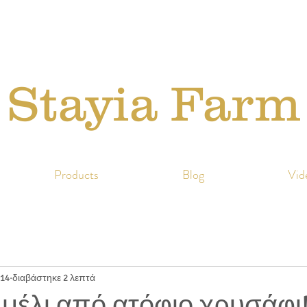
Stayia Farm
Products
Blog
Vid
014
διαβάστηκε 2 λεπτά
 μέλι από ατόφιο χρυσάφι