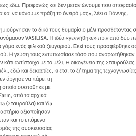
έως εδώ. Προφανώς και δεν μετανιώνουμε που αποφασίσ
 και να κάνουμε πράξη το όνειρό μας», λέει ο Γιάννης.
ημιούργησαν το δικό τους θυμαρίσιο μέλι προσθέτοντας σ
 ονόμασαν VASILISA. Η ιδέα «γεννήθηκε» πριν από δύο πε
ο γάμο ενός φιλικού ζευγαριού. Εκεί τους προσφέρθηκε σ
ού. Η γεύση τους εντυπωσίασε τόσο που αναρωτήθηκαν 
κάτι αντίστοιχο με το μέλι. Η οικογένεια της Σταυρούλας
έλι, εδώ και δεκαετίες, κι έτσι το ζήτημα της τεχνογνωσίας 
εν άργησε να πάρει τη 
η οποία συστάθηκε με 
Farm, από τα αρχικά 
a (Σταυρούλα) και Yia 
υαστήριο αξιοποίησαν 
εταν και το επόμενο 
ασμός της συσκευασίας 