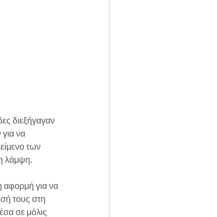
δες διεξήγαγαν 
για να 
είμενο των 
η λάμψη.
η αφορμή για να 
σή τους στη 
σα σε μόλις 