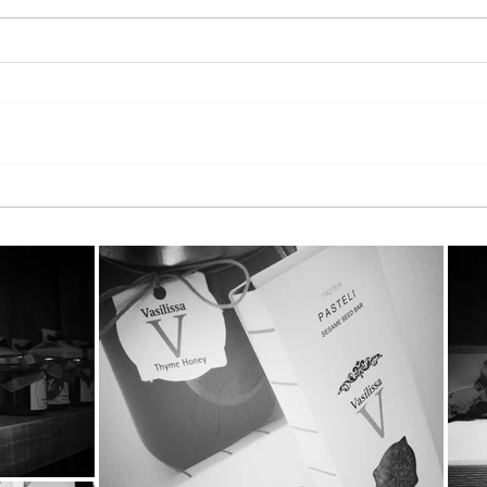
Παγκόσμια Ημέρα Μέλισσας
Τα T
2026 στη StayiaFarm: Μια
KATE
ξεχωριστή εμπειρία για 50
Καιν
μικρούς φίλους