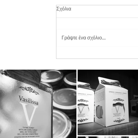
Σχόλια
Γράψτε ένα σχόλιο...
Διπλή Διάκριση για τη
STAYIAFARM στα Greek
Exports Awards 2026