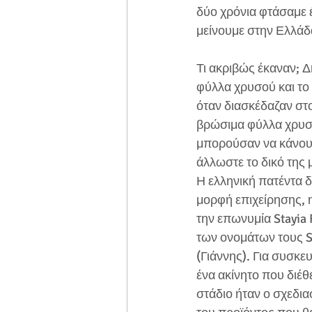
δύο χρόνια φτάσαμε 
μείνουμε στην Ελλάδα
Τι ακριβώς έκαναν; Δ
φύλλα χρυσού και το
όταν διασκέδαζαν στ
βρώσιμα φύλλα χρυσ
μπορούσαν να κάνουν 
άλλωστε το δικό της μ
Η ελληνική πατέντα δ
μορφή επιχείρησης, 
την επωνυμία Stayia 
των ονομάτων τους St
(Γιάννης). Για συσκε
ένα ακίνητο που διέθ
στάδιο ήταν ο σχεδι