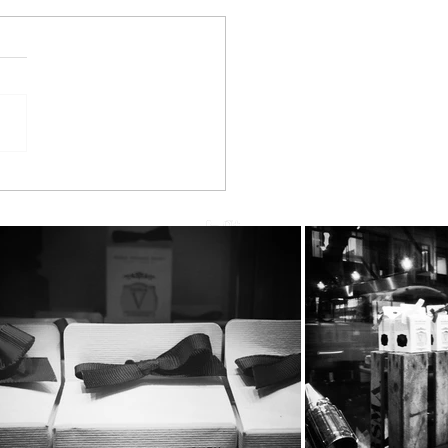
he BeeBros στην SUPER
RINA με την Κατερίνα
ούργιου