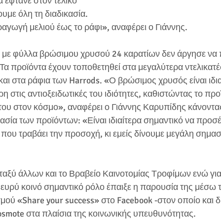
 έφτανε στον τελικό 
με όλη τη διαδικασία. 
αγωγή μελιού έως το ράφι», αναφέρει ο Γιάννης.
a, με φύλλα βρώσιμου χρυσού 24 καρατίων δεν άργησε να 
. Τα προϊόντα έχουν τοποθετηθεί στα μεγαλύτερα ντελικατέ
αι στα ράφια των Harrods. «Ο βρώσιμος χρυσός είναι ιδι
η στις αντιοξειδωτικές του ιδιότητες, καθιστώντας το προ
 του στον κόσμο», αναφέρει ο Γιάννης Καρυπίδης κάνοντα
ία των προϊόντων: «Είναι ιδιαίτερα σημαντικό να προσέχ
ι που τραβάει την προσοχή, κι εμείς δίνουμε μεγάλη σημασ
ταξύ άλλων και το Βραβείο Καινοτομίας Τροφίμων ενώ για
ο ευρύ κοινό σημαντικό ρόλο έπαιξε η παρουσία της μέσω 
μού «Share your success» στο Facebook -στον οποίο και δ
smote στα πλαίσια της κοινωνικής υπευθυνότητας.