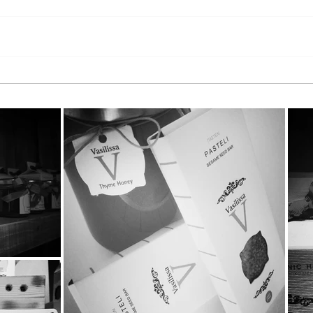
Παγκόσμια Ημέρα Μέλισσας
Τα T
2026 στη StayiaFarm: Μια
KATE
ξεχωριστή εμπειρία για 50
Καιν
μικρούς φίλους