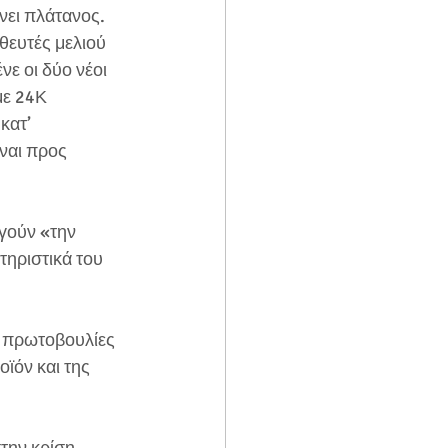
ει πλάτανος. 
θευτές μελιού 
νε οι δύο νέοι 
με 24Κ 
ατ’  
ναι προς 
γούν «την 
τηριστικά του 
ε πρωτοβουλίες 
ϊόν και της 