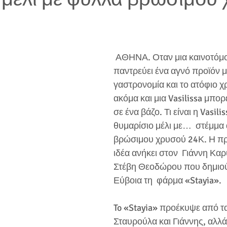
 ΑΘΗΝΑ. Οταν μια καινοτόμος ιδέα 
παντρεύει ένα αγνό προϊόν μ
γαστρονομία και το ατόφιο χρ
ακόμα και μια Vasilissa μπορεί
σε ένα βάζο. Τι είναι η Vasili
θυμαρίσιο μέλι με…  στέμμα
βρώσιμου χρυσού 24Κ. Η π
ιδέα ανήκει στον  Γιάννη Καρ
Στέβη Θεοδώρου που δημιο
Εύβοια τη  φάρμα «Stayia». 
To «Stayia» προέκυψε από τα
Σταυρούλα και Γιάννης, αλλά 