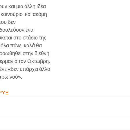
καινούριο  και ακόμη 
ου δεν 
δουλεύουν ένα  
κεται στο στάδιο της 
όλα πάνε  καλά θα 
ροωθηθεί στην διεθνή 
Γερμανία τον Οκτώβρη. 
ένε «δεν υπάρχει άλλο 
πρωινού». 
ΡΥΞ