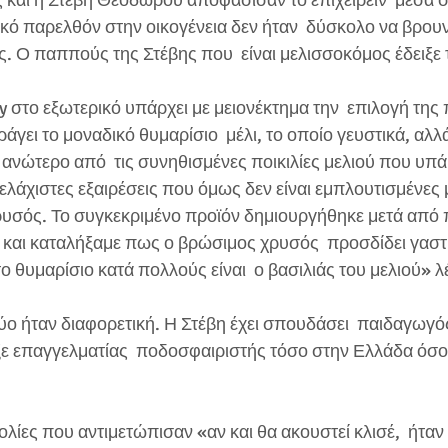
 και η Στέβη Θεοδώρου αποφάσισαν το επιχειρείν  μέσα σ
κό παρελθόν στην οικογένεια δεν ήταν  δύσκολο να βρουν
. Ο παππούς της Στέβης που  είναι μελισσοκόμος έδειξε 
y στο εξωτερικό υπάρχει με μειονέκτημα την  επιλογή της π
άγει το μοναδικό θυμαρίσιο  μέλι, το οποίο γευστικά, αλλά
ι ανώτερο από  τις συνηθισμένες ποικιλίες μελιού που υπ
 ελάχιστες εξαιρέσεις που όμως δεν είναι εμπλουτισμένες 
υσός. Το συγκεκριμένο προϊόν δημιουργήθηκε μετά από π
ο και καταλήξαμε πως ο βρώσιμος χρυσός  προσδίδει γαστ
 θυμαρίσιο κατά πολλούς είναι  ο βασιλιάς του μελιού» λ
ύο ήταν διαφορετική. Η Στέβη έχει σπουδάσει  παιδαγωγός
ξε επαγγελματίας  ποδοσφαιριστής τόσο στην Ελλάδα όσο 
λίες που αντιμετώπισαν «αν και θα ακουστεί κλισέ,  ήταν 