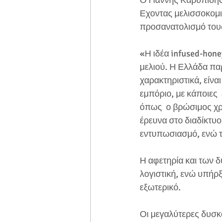
Ο Γιάννης Καρυπίδης
Εχοντας μελισσοκομι
προσανατολισμό τους
«Η ιδέα infused-hone
μελιού. Η Ελλάδα παρ
χαρακτηριστικά, είνα
εμπόριο, με κάποιες 
όπως  ο βρώσιμος χρ
έρευνα στο διαδίκτυ
εντυπωσιασμό, ενώ το
Η αφετηρία και των δ
λογιστική, ενώ υπήρ
εξωτερικό.
Οι μεγαλύτερες δυσκο