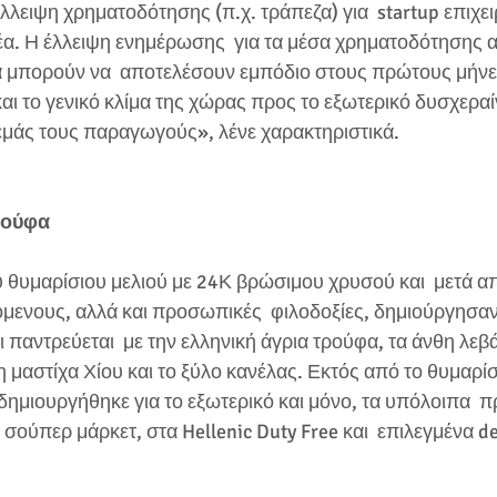
λλειψη χρηματοδότησης (π.χ. τράπεζα) για  startup επιχειρ
α. Η έλλειψη ενημέρωσης  για τα μέσα χρηματοδότησης 
 μπορούν να  αποτελέσουν εμπόδιο στους πρώτους μήνες
αι το γενικό κλίμα της χώρας προς το εξωτερικό δυσχεραίν
μάς τους παραγωγούς», λένε χαρακτηριστικά.
τρούφα
υ θυμαρίσιου μελιού με 24Κ βρώσιμου χρυσού και  μετά α
όμενους, αλλά και προσωπικές  φιλοδοξίες, δημιούργησαν 
 παντρεύεται  με την ελληνική άγρια τρούφα, τα άνθη λεβά
η μαστίχα Χίου και το ξύλο κανέλας. Εκτός από το θυμαρίσι
ημιουργήθηκε για το εξωτερικό και μόνο, τα υπόλοιπα  π
 σούπερ μάρκετ, στα Hellenic Duty Free και  επιλεγμένα de