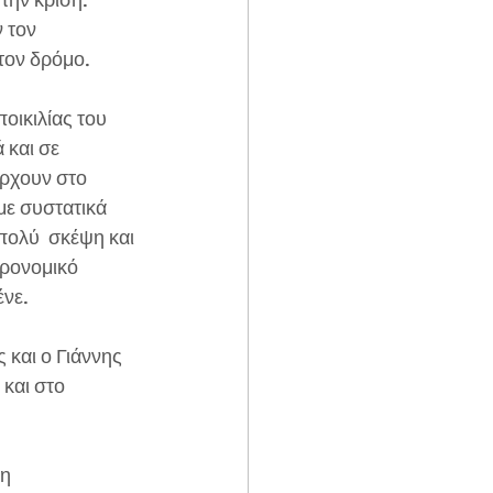
την κρίση. 
 τον 
τον δρόμο.
οικιλίας του 
 και σε 
άρχουν στο 
με συστατικά 
ολύ  σκέψη και 
ρονομικό 
ένε.
 και ο Γιάννης 
και στο 
η 