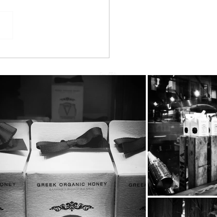
he BeeBros στην SUPER
RINA με την Κατερίνα
ούργιου