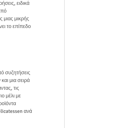
ήσεις, ειδικά 
από 
 μιας μικρής 
ει το επίπεδο  
πό συζητήσεις 
και μια σειρά 
ντας, τις 
ο μέλι με  
ροϊόντα 
licatessen ανά 