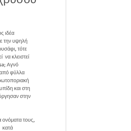
ε την υψηλή  
υσάφι, τότε 
  να κλειστεί 
ssa; Αγνό 
 από φύλλα 
ρωτοποριακή 
υπίδη και στη 
ύργησαν στην 
 ονόματα τους, 
 κατά 