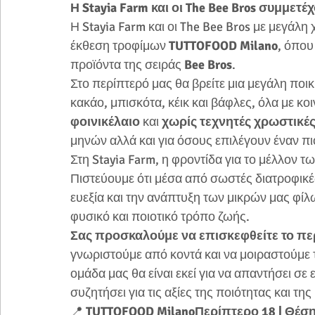
Η Stayia Farm και οι The Bee Bros συμμετ
Η Stayia Farm και οι The Bee Bros με μεγάλ
έκθεση τροφίμων 
TUTTOFOOD Milano
, όπου
προϊόντα της σειράς 
Bee Bros
.
Στο περίπτερό μας θα βρείτε μια μεγάλη ποικ
κακάο, μπισκότα, κέικ και βάφλες, όλα με κοι
φοινικέλαιο
 και 
χωρίς τεχνητές χρωστικέ
μηνών αλλά και για όσους επιλέγουν έναν πι
Στη Stayia Farm, η φροντίδα για το μέλλον τ
Πιστεύουμε ότι μέσα από σωστές διατροφικ
ευεξία και την ανάπτυξη των μικρών μας φίλ
φυσικό και ποιοτικό τρόπο ζωής.
Σας προσκαλούμε να επισκεφθείτε το πε
γνωριστούμε από κοντά και να μοιραστούμε τ
ομάδα μας θα είναι εκεί για να απαντήσει σε
συζητήσει για τις αξίες της ποιότητας και τ
📍 
TUTTOFOOD MilanoΠερίπτερο 18 | Θέσ