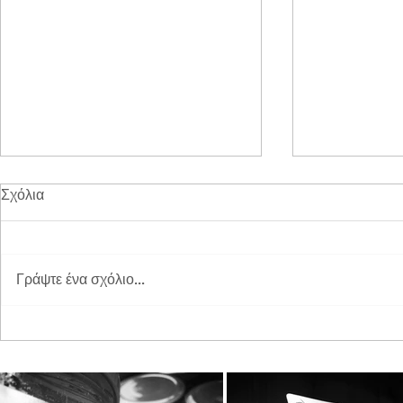
Σχόλια
Γράψτε ένα σχόλιο...
Διπλή Διάκριση για τη
Παγκόσμια 
STAYIAFARM στα Greek
2026 στη St
Exports Awards 2026
ξεχωριστή εμ
μικρούς φίλ