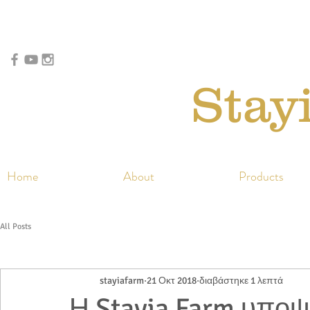
Stay
Home
About
Products
All Posts
stayiafarm
21 Οκτ 2018
διαβάστηκε 1 λεπτά
Η Stayia Farm υποψ