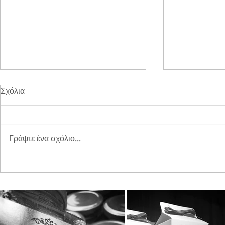
Σχόλια
Γράψτε ένα σχόλιο...
Διπλή Διάκριση για τη
Παγκόσμια 
STAYIAFARM στα Greek
2026 στη St
Exports Awards 2026
ξεχωριστή εμ
μικρούς φίλ