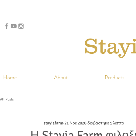
Stay
Home
About
Products
All Posts
stayiafarm
21 Νοε 2020
διαβάστηκε 1 λεπτά
Η Stayia Farm φιλοξε