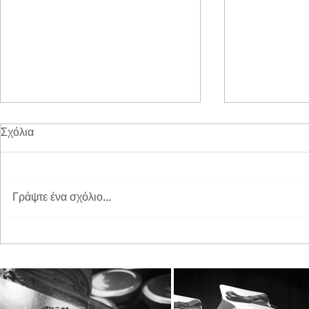
Σχόλια
Γράψτε ένα σχόλιο...
Διπλή Διάκριση για τη
Παγκόσμια 
STAYIAFARM στα Greek
2026 στη St
Exports Awards 2026
ξεχωριστή εμ
μικρούς φίλ