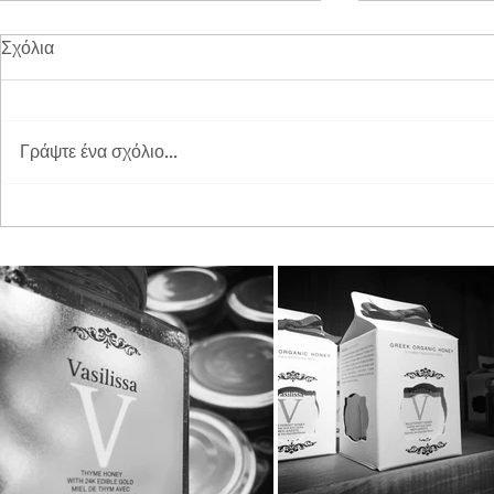
Σχόλια
Γράψτε ένα σχόλιο...
Διπλή Διάκριση για τη
Παγκόσμια 
STAYIAFARM στα Greek
2026 στη St
Exports Awards 2026
ξεχωριστή εμ
μικρούς φίλ