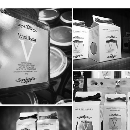
STAYIAFARM στα Greek
2026 στη St
Exports Awards 2026
ξεχωριστή εμ
μικρούς φίλ