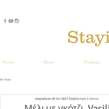
Stay
Home
About
Products
All Posts
stayiafarm
26 Ιαν 2017
διαβάστηκε 1 λεπτά
Μέλι με γκότζι, Vasil