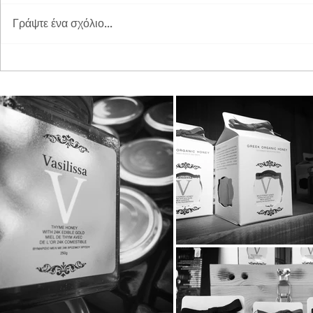
Γράψτε ένα σχόλιο...
Διπλή Διάκριση για τη
Παγκόσμια 
STAYIAFARM στα Greek
2026 στη St
Exports Awards 2026
ξεχωριστή εμ
μικρούς φίλ