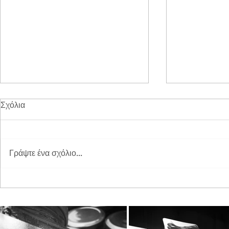
Σχόλια
Γράψτε ένα σχόλιο...
Διπλή Διάκριση για τη
Παγκόσμια 
STAYIAFARM στα Greek
2026 στη St
Exports Awards 2026
ξεχωριστή εμ
μικρούς φίλ