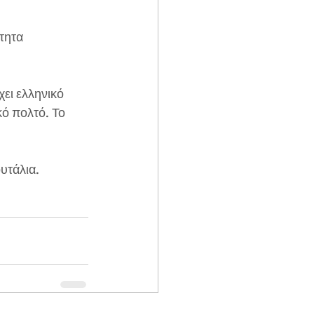
τητα  
ει ελληνικό 
κό πολτό. Το 
υτάλια.  