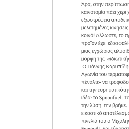
Άρα, στην περίπτωση
καινοτομία πάει χέρι χ
εξωστρέφεια αποδεικν
μελετημένες κινήσεις
κοινό! Άλλωστε, το 
προϊόν έχει εξασφαλίσ
μιας εγχώριας αλυσίδ
μορφή της  «ιδιωτικής
 Ο Γιάννης Καρυπίδης – που κατάφερε «η Η 
Αγωνία του τερματοφ
πέναλτι» να τροφοδοτ
και την ευρηματικότητ
ιδέα: το Spoonfuel. Τ
την λύση  την βρήκε. 
εικαστικό αποτέλεσμα
πινελιά του ο Μιχάλ
Foodwill- και εύχρησ