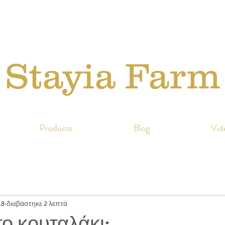
Stayia Farm
Products
Blog
Vid
18
διαβάστηκε 2 λεπτά
 το κουταλάκι;