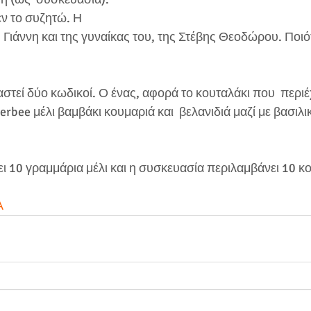
εν το συζητώ. Η 
 Γιάννη και της γυναίκας του, της Στέβης Θεοδώρου. Ποιό
αστεί δύο κωδικοί. Ο ένας, αφορά το κουταλάκι που  περιέχ
perbee μέλι βαμβάκι κουμαριά και  βελανιδιά μαζί με βασιλι
ει 10 γραμμάρια μέλι και η συσκευασία περιλαμβάνει 10 κο
Α