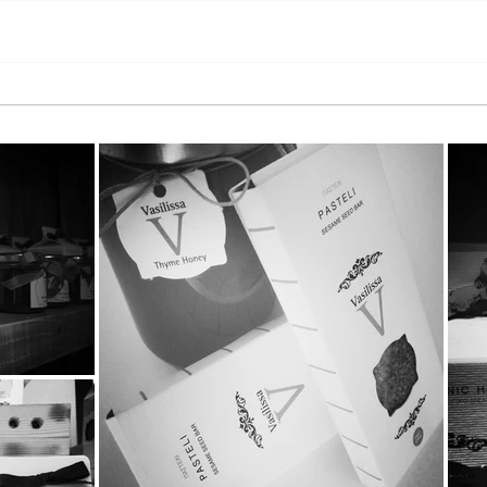
Παγκόσμια Ημέρα Μέλισσας
Τα T
2026 στη StayiaFarm: Μια
KATE
ξεχωριστή εμπειρία για 50
Καιν
μικρούς φίλους