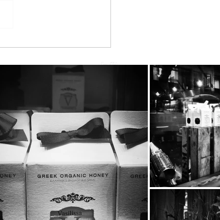
he BeeBros στην SUPER
RINA με την Κατερίνα
ούργιου