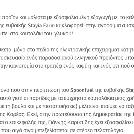
ε προϊόν και μάλιστα με εξασφαλισμένη εξαγωγή με  το κα
ς ευβοϊκής Stayia Farm κυκλοφορεί  στην αγορά μια συσκ
ει στο κουταλάκι του  γλυκού!
σκεται μόνο στο πεδίο της ηλεκτρονικής επιχειρηματικότητ
 συσκευασία ενός παραδοσιακού ελληνικού προϊόντος μπορε
 την καινοτομία στο τραπέζι ενός καφέ ή και ενός σπιτιού 
όνο που στην περίπτωση του Spoonfuel της ευβοϊκής Stay
ι αυτό γιατί οι παρτίδες με τα εύχρηστα κουταλάκια μιας χ
ε τη βούλα και με πιστοποιήσεις) μέλι ειναι έτοιμες να τα
ης Κορέας. Εκεί, στην πρωτεύουσα της Δημοκρατίας της 
αι ο επικεφαλής της, Γιάννης Καρυπίδης έχει εξασφαλίσει 
που σιγά σιγά μετεξελίσσεται σε στέρεο πελατολόγιο.