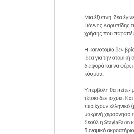
Μια έξυπνη ιδέα έγιν
Γιάννης Καρυπίδης τη
χρήσης που παραπέμπ
Η καινοτομία δεν βρί
ιδέα για την ατομική
διαφορά και να φέρει
κόσμου.
Υπερβολή θα πείτε- μ
τέτοιο δεν ισχύει. Κα
περιέχουν ελληνικό (μ
μακρινή χερσόνησο τ
Σεούλ η StayiaFarm κ
δυναμικό ακροατήριο 