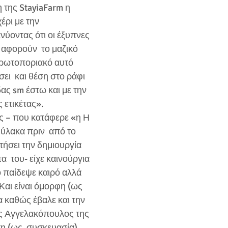
 της StayiaFarm η 
έρι με την  
ύοντας ότι οι έξυπνες 
 αφορούν  το μαζικό 
πρωτοποριακό αυτό 
ει  και θέση στο ράφι 
ας sm έστω και με την 
 ετικέτας».  
ύλακα πριν  από το 
ήσει την δημιουργία 
α  του- είχε καινούργια 
ο παίδεψε καιρό αλλά 
Και είναι όμορφη (ως 
 καθώς έβαλε και την  
ης Αγγελακόπουλος της 
τη (ως  συσκευασία). 