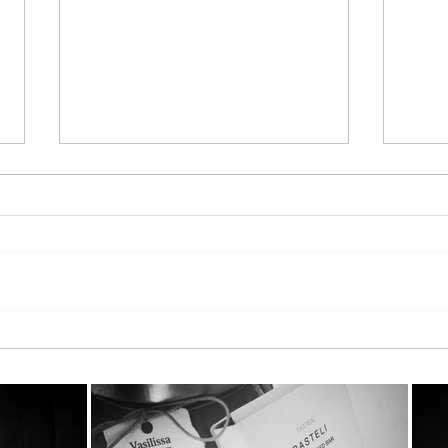
Παγκόσμια Ημέρα Μέλισσας
Τα T
2026 στη StayiaFarm: Μια
KATE
ξεχωριστή εμπειρία για 50
Καιν
μικρούς φίλους