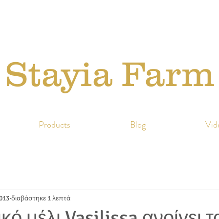
Stayia Farm
Products
Blog
Vid
013
διαβάστηκε 1 λεπτά
κό μέλι Vasilissa ανοίγει τ