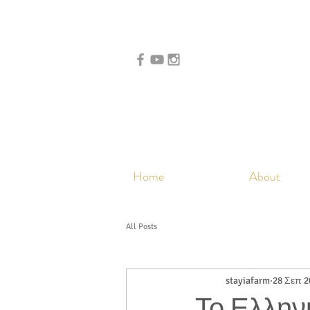
Home
About
All Posts
stayiafarm
28 Σεπ 2
Το Ελληνι