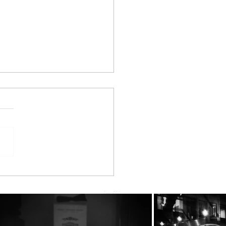
he BeeBros στην SUPER
RINA με την Κατερίνα
ούργιου