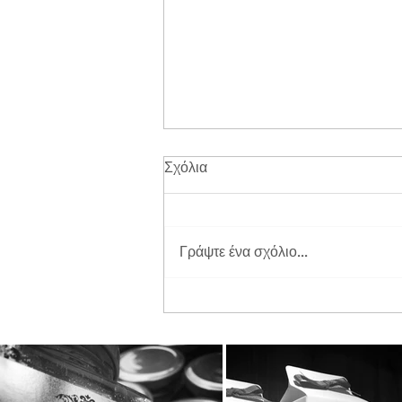
Σχόλια
Γράψτε ένα σχόλιο...
Διπλή Διάκριση για τη
STAYIAFARM στα Greek
Exports Awards 2026