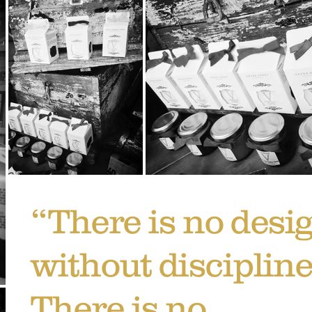
“There is no desi
without discipline
There is no