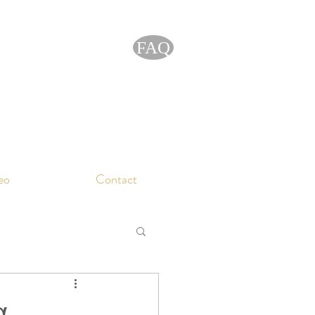
FAQ
eo
Contact
α