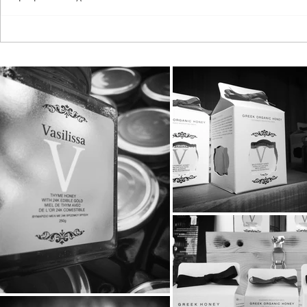
Διπλή Διάκριση για τη
Παγκόσμια 
STAYIAFARM στα Greek
2026 στη St
Exports Awards 2026
ξεχωριστή εμ
μικρούς φίλ