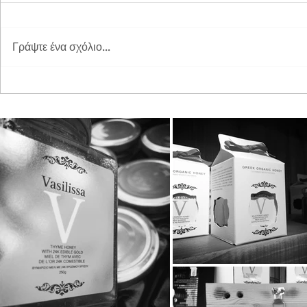
Γράψτε ένα σχόλιο...
Διπλή Διάκριση για τη
Παγκόσμια 
STAYIAFARM στα Greek
2026 στη St
Exports Awards 2026
ξεχωριστή εμ
μικρούς φίλ