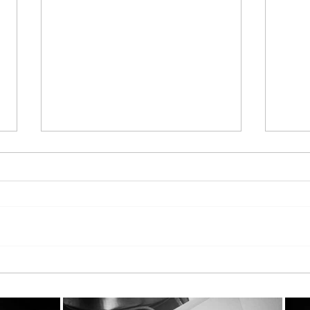
Παγκόσμια Ημέρα Μέλισσας
Τα T
2026 στη StayiaFarm: Μια
KATE
ξεχωριστή εμπειρία για 50
Καιν