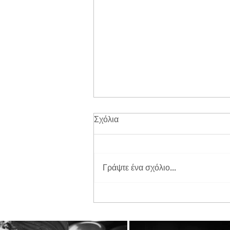
Σχόλια
Γράψτε ένα σχόλιο...
Διπλή Διάκριση για τη
STAYIAFARM στα Greek
Exports Awards 2026