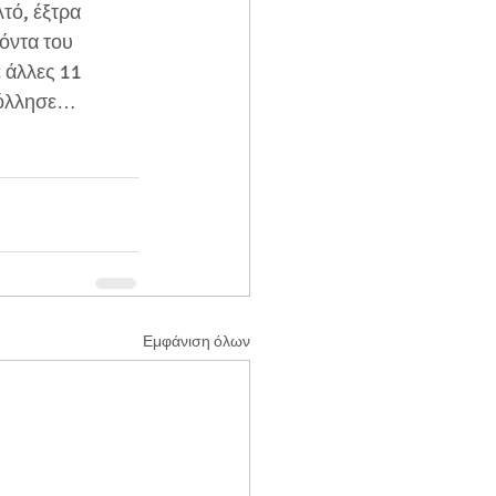
τό, έξτρα  
όντα του 
 άλλες 11 
κόλλησε… 
Εμφάνιση όλων