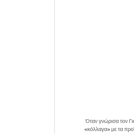
 Όταν γνώρισα τον Γιάννη Καρυπίδη και την Στέβη Θεοδώρου, δεν φαντάστηκα  ότι θα 
«κόλλαγα» με τα προϊ