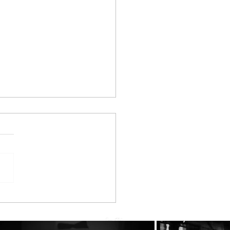
he BeeBros στην SUPER
RINA με την Κατερίνα
ούργιου