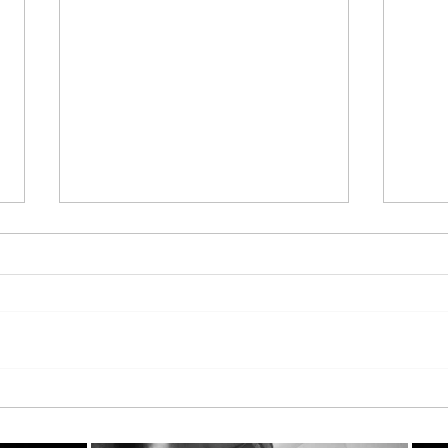
Παγκόσμια Ημέρα Μέλισσας
Τα T
2026 στη StayiaFarm: Μια
KATE
ξεχωριστή εμπειρία για 50
Καιν