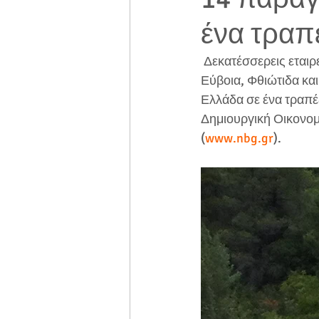
ένα τραπ
 Δεκατέσσερεις εταιρείες του αγροτοδιατροφικού τομέα από την Στερεά Ελλάδα (Βοιωτία, 
Εύβοια, Φθιώτιδα κα
Ελλάδα σε ένα τραπέ
Δημιουργική Οικονομί
(
www.nbg.gr
).