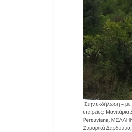
 Στην εκδήλωση – με συντονιστή τον δημοσιογράφο Κώστα Τσαούση- συμμετείχαν οι 
εταιρείες: Μανιτάρια 
Perouviana, ΜΕΛΛΗΝ, 
Ζυμαρικά Δαρδούμα, Π