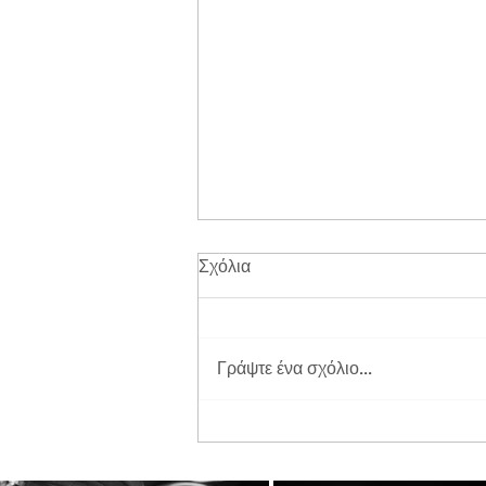
Σχόλια
Γράψτε ένα σχόλιο...
Διπλή Διάκριση για τη
STAYIAFARM στα Greek
Exports Awards 2026