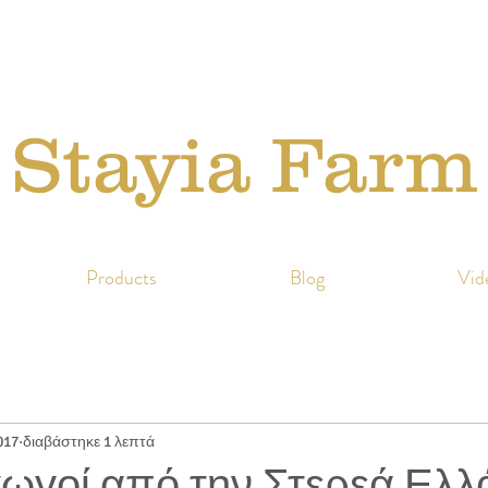
Stayia Farm
Products
Blog
Vid
017
διαβάστηκε 1 λεπτά
ωγοί από την Στερεά Ελλ