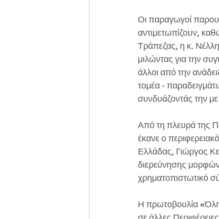
Οι παραγωγοί παρουσ
αντιμετωπίζουν, καθώ
Τράπεζας, η κ. Νέλλ
μιλώντας για την συγ
άλλοι από την ανάδε
τομέα - παραδειγμάτω
συνδυάζοντάς την με 
Από τη πλευρά της Π
έκανε ο περιφερειακ
Ελλάδας, Γιώργος Κελ
διερεύνησης μορφών 
χρηματοπιστωτικό σύσ
Η πρωτοβουλία «Όλη η
σε άλλες Περιφέρειες