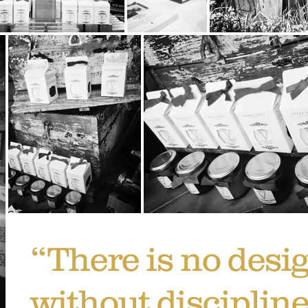
“There is no desi
without discipline