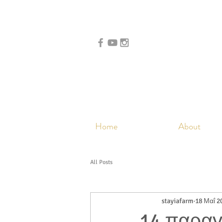
Home
About
All Posts
stayiafarm
18 Μαΐ 2
14 παραγ