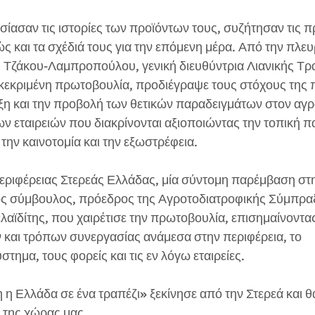
ίασαν τις ιστορίες των προϊόντων τους, συζήτησαν τις π
ς και τα σχέδιά τους για την επόμενη μέρα. Από την πλευ
η Τζάκου-Λαμπροπούλου, γενική διευθύντρια Λιανικής Τρα
κεκριμένη πρωτοβουλία, προδιέγραψε τους στόχους της πο
ιξη και την προβολή των θετικών παραδειγμάτων στον αγρ
ν εταιρειών που διακρίνονται αξιοποιώντας την τοπική π
την καινοτομία και την εξωστρέφεια.
εριφέρειας Στερεάς Ελλάδας, μία σύντομη παρέμβαση στ
ός σύμβουλος, πρόεδρος της Αγροτοδιατροφικής Σύμπραξ
αϊδίτης, που χαιρέτισε την πρωτοβουλία, επισημαίνοντας
και τρόπων συνεργασίας ανάμεσα στην περιφέρεια, το 
τημα, τους φορείς και τις εν λόγω εταιρείες.
 Ελλάδα σε ένα τραπέζι» ξεκίνησε από την Στερεά και θα 
 της χώρας μας.