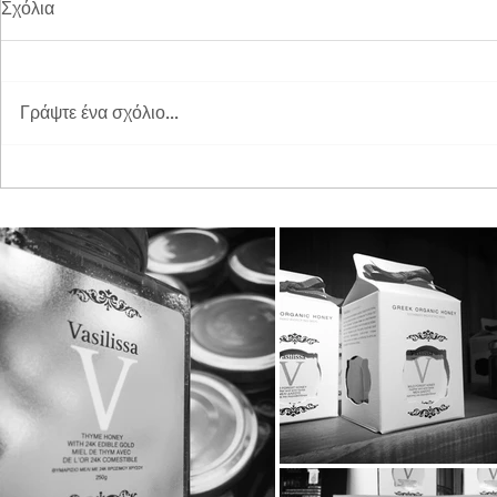
Σχόλια
Γράψτε ένα σχόλιο...
Διπλή Διάκριση για τη
Παγκόσμια 
STAYIAFARM στα Greek
2026 στη St
Exports Awards 2026
ξεχωριστή εμ
μικρούς φίλ