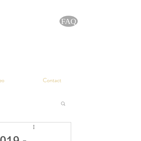
FAQ
eo
Contact
019 -