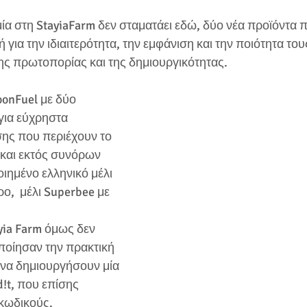
μία στη StayiaFarm δεν σταματάει εδώ, δύο νέα προϊόντα 
 για την ιδιαιτερότητα, την εμφάνιση και την ποιότητα του
ης πρωτοπορίας και της δημιουργικότητας.
oonFuel με δύο 
για εύχρηστα 
σης που περιέχουν το 
 και εκτός συνόρων 
ιημένο ελληνικό μέλι 
ρο,  μέλι Superbee με 
yia Farm όμως δεν 
ποίησαν την πρακτική 
 να δημιουργήσουν μία 
d!t, που επίσης 
 κωδικούς.