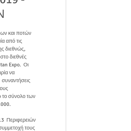
Ν
μων και ποτών
α από τις 
ης διεθνώς, 
 στο διεθνές 
an Expo.  Οι 
ρία να 
 συναντήσεις 
ους 
 το σύνολο των 
.000.
3  Περιφερειών 
 συμμετοχή τους 