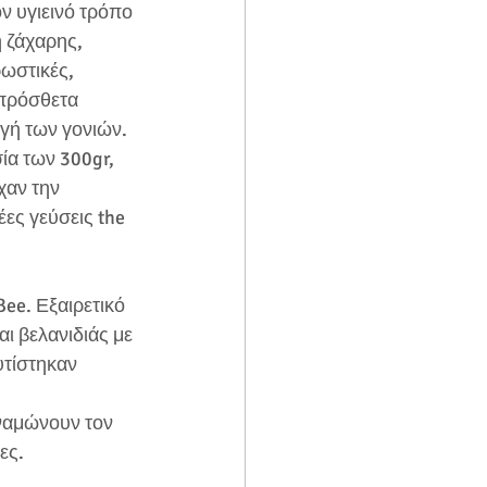
ν υγιεινό τρόπο 
 ζάχαρης, 
ωστικές, 
 πρόσθετα 
γή των γονιών. 
α των 300gr, 
χαν την 
έες γεύσεις the 
ee. Εξαιρετικό 
αι βελανιδιάς με 
υτίστηκαν 
υναμώνουν τον 
ες.