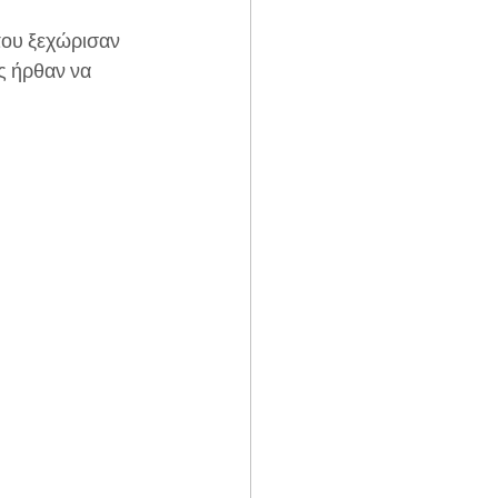
που ξεχώρισαν 
ς ήρθαν να 