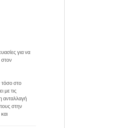
υασίες για να 
 στον 
 τόσο στο 
 με τις 
η ανταλλαγή 
πους στην 
και 