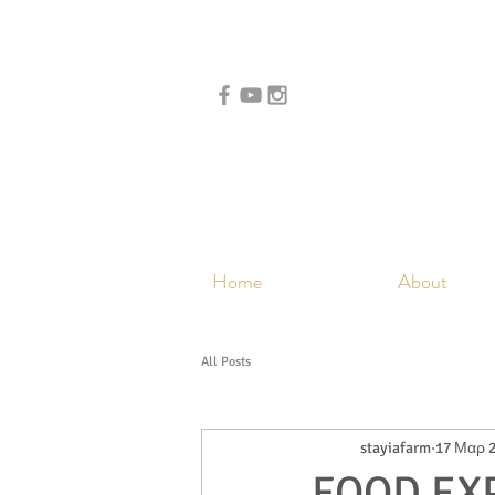
Home
About
All Posts
stayiafarm
17 Μαρ 
FOOD EXP