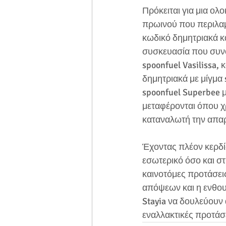
Πρόκειται για μια ο
πρωινού που περιλα
κωδικό δημητριακά και
συσκευασία που συνο
spoonfuel Vasilissa, 
δημητριακά με μίγμα s
spoonfuel Superbee μ
μεταφέρονται όπου χρ
καταναλωτή την απαρα
Έχοντας πλέον κερδί
εσωτερικό όσο και στι
καινοτόμες προτάσεις
απόψεων και η ενθο
Stayia να δουλεύουν 
εναλλακτικές προτάσε