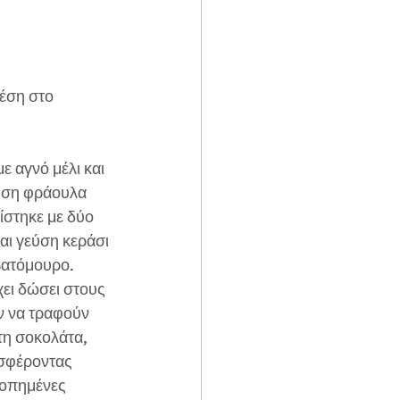
έση στο 
ε αγνό μέλι και 
εύση φράουλα 
ίστηκε με δύο 
και γεύση κεράσι 
βατόμουρο. 
ει δώσει στους 
ν να τραφούν 
τη σοκολάτα, 
οσφέροντας 
ροπημένες 