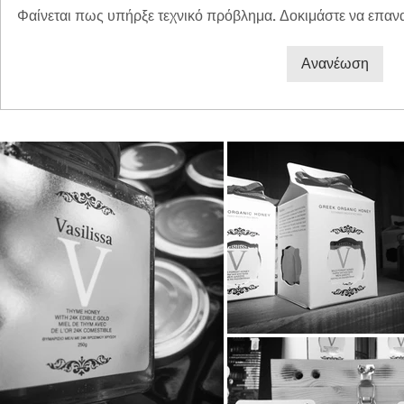
Φαίνεται πως υπήρξε τεχνικό πρόβλημα. Δοκιμάστε να επανα
Διπλή Διάκριση για τη
Παγκόσμια 
Ανανέωση
STAYIAFARM στα Greek
2026 στη St
Exports Awards 2026
ξεχωριστή εμ
μικρούς φίλ