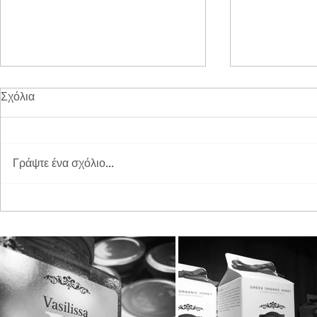
Σχόλια
Γράψτε ένα σχόλιο...
Διπλή Διάκριση για τη
Παγκόσμια 
STAYIAFARM στα Greek
2026 στη St
Exports Awards 2026
ξεχωριστή εμ
μικρούς φίλ