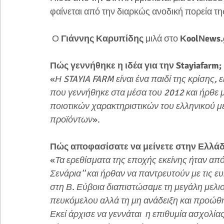
φαίνεται από την διαρκώς ανοδική πορεία τη
 Ο 
Γιάννης Καρυπίδης
 μιλά στο 
ΚoolΝews.
Πώς γεννήθηκε η ιδέα για την Stayiafarm;
«
Η STAYIA FARM είναι ένα παιδί της κρίσης, 
που γεννήθηκε στα μέσα του 2012 και ήρθε μ
ποιοτικών χαρακτηριστικών του ελληνικού μ
προϊόντων
».
Πώς αποφασίσατε να μείνετε στην Ελλάδ
«
Τα ερεθίσματα της εποχής εκείνης ήταν από 
Σενάρια'' και ήρθαν να παντρευτούν με τις ε
στη Β. Εύβοια διαπιστώσαμε τη μεγάλη μελι
πευκόμελου αλλά τη μη ανάδειξη και προώθ
Εκεί άρχισε να γεννάται  η επιθυμία ασχολί