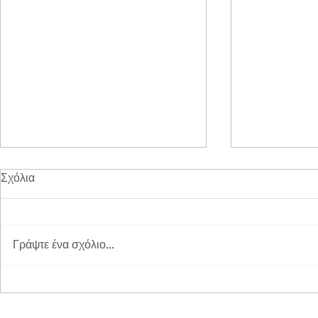
Σχόλια
Γράψτε ένα σχόλιο...
Διπλή Διάκριση για τη
Παγκόσμια 
STAYIAFARM στα Greek
2026 στη St