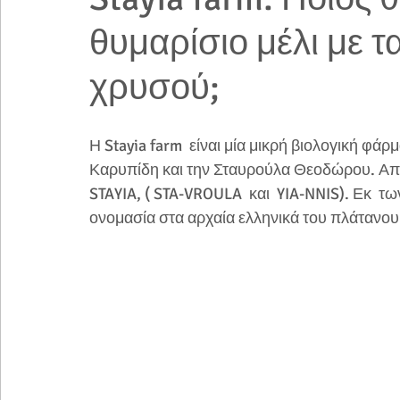
θυμαρίσιο μέλι με 
χρυσού;
Η Stayia farm  είναι μία μικρή βιολογική φάρ
Καρυπίδη και την Σταυρούλα Θεοδώρου. Από 
STAYIA, ( STA-VROULA  και  YIA-NNIS). Εκ  τ
ονομασία στα αρχαία ελληνικά του πλάτανου.