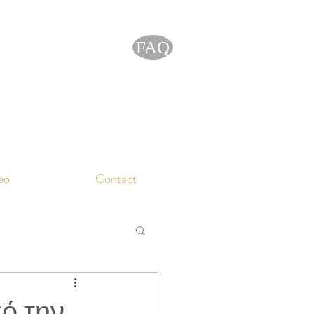
FAQ
eo
Contact
πό την