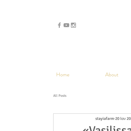
Home
About
All Posts
stayiafarm
20 Ιαν 2
«Vasiliss