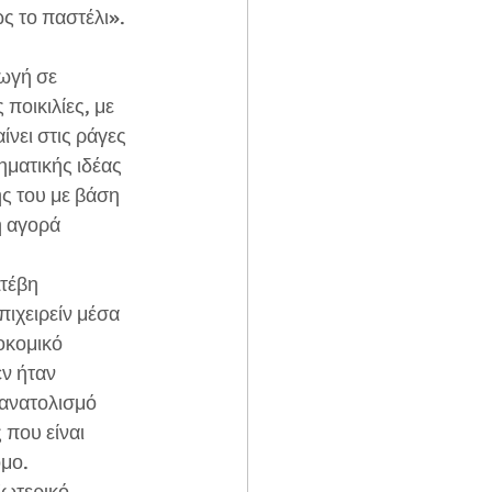
ς το παστέλι».
ωγή σε 
ποικιλίες, με 
νει στις ράγες 
ηματικής ιδέας 
ς του με βάση 
 αγορά 
τέβη 
ιχειρείν μέσα 
οκομικό 
ν ήταν 
ανατολισμό 
που είναι 
όμο.