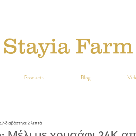
Stayia Farm
Products
Blog
Vid
017
διαβάστηκε 2 λεπτά
a: Μέλι με χρυσάφι 24Κ α