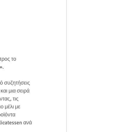
προς το 
».
ό συζητήσεις 
αι μια σειρά 
τας, τις 
ο μέλι με 
οϊόντα 
licatessen ανά 