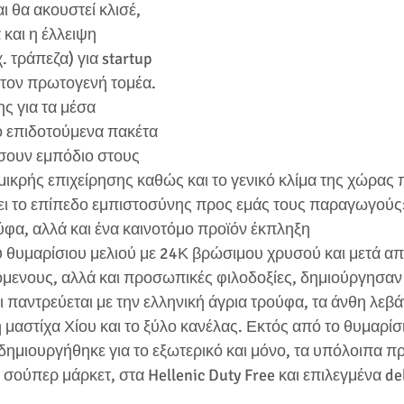
ι θα ακουστεί κλισέ, 
 και η έλλειψη 
 τράπεζα) για startup 
 στον πρωτογενή τομέα. 
ς για τα μέσα 
 επιδοτούμενα πακέτα 
σουν εμπόδιο στους 
ικρής επιχείρησης καθώς και το γενικό κλίμα της χώρας 
ει το επίπεδο εμπιστοσύνης προς εμάς τους παραγωγούς
ούφα, αλλά και ένα καινοτόμο προϊόν έκπληξη
υ θυμαρίσιου μελιού με 24Κ βρώσιμου χρυσού και μετά απ
όμενους, αλλά και προσωπικές φιλοδοξίες, δημιούργησαν κ
ι παντρεύεται με την ελληνική άγρια τρούφα, τα άνθη λεβάν
 μαστίχα Χίου και το ξύλο κανέλας. Εκτός από το θυμαρίσι
ημιουργήθηκε για το εξωτερικό και μόνο, τα υπόλοιπα πρ
 σούπερ μάρκετ, στα Hellenic Duty Free και επιλεγμένα de