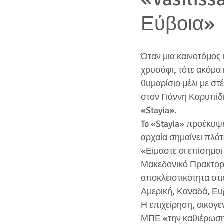
Εύβοια»
Όταν μια καινοτόμος 
χρυσάφι, τότε ακόμα κα
θυμαρίσιο μέλι με σ
στον Γιάννη Καρυπίδ
«Stayia».
To «Stayia» προέκυψ
αρχαία σημαίνει πλά
«Είμαστε οι επίσημοι
Μακεδονικό Πρακτορεί
αποκλειστικότητα στι
Αμερική, Καναδά, Ε
Η επιχείρηση, οικογ
ΜΠΕ «την καθιέρωση σ