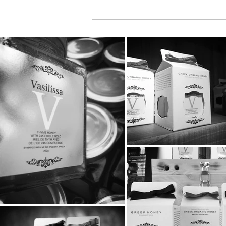
Διπλή Διάκριση για τη
STAYIAFARM στα Greek
Exports Awards 2026