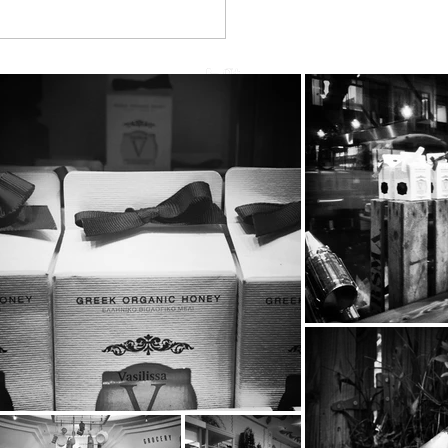
he BeeBros στην SUPER
RINA με την Κατερίνα
ούργιου