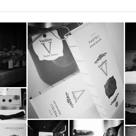
Παγκόσμια Ημέρα Μέλισσας
Τα T
2026 στη StayiaFarm: Μια
KATE
ξεχωριστή εμπειρία για 50
Καιν
μικρούς φίλους