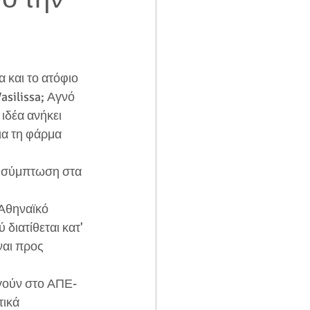
 και το ατόφιο 
asilissa; Αγνό 
δέα ανήκει 
α τη φάρμα 
ά σύμπτωση στα 
 Αθηναϊκό 
ιατίθεται κατ' 
ναι προς 
ηγούν στο ΑΠΕ-
ικά 