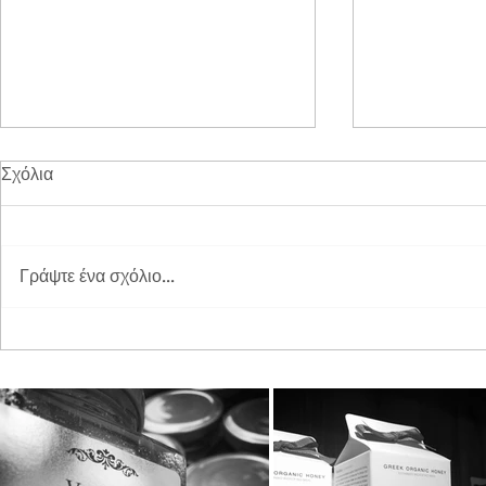
Σχόλια
Γράψτε ένα σχόλιο...
Διπλή Διάκριση για τη
Παγκόσμια 
STAYIAFARM στα Greek
2026 στη St
Exports Awards 2026
ξεχωριστή εμ
μικρούς φίλ