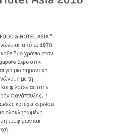
νώνεται  από το 1978 
 κάθε δύο χρόνια στον 
gapore Expo στην 
ι για μια σημαντική 
υνώνυμη με τη 
και φιλοξενίας στην 
ρόνια ανάπτυξης, η 
ώς και έχει κερδίσει  
πιο ολοκληρωμένη 
ση τροφίμων και  
οχή. 