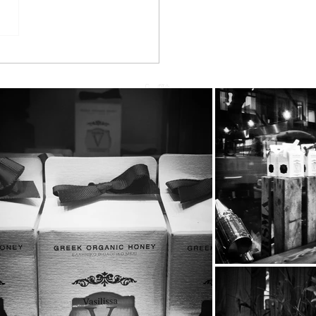
he BeeBros στην SUPER
RINA με την Κατερίνα
ούργιου