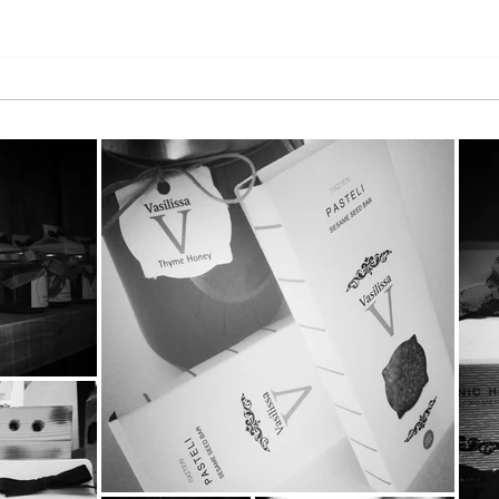
Παγκόσμια Ημέρα Μέλισσας
Τα T
2026 στη StayiaFarm: Μια
KATE
ξεχωριστή εμπειρία για 50
Καιν
μικρούς φίλους