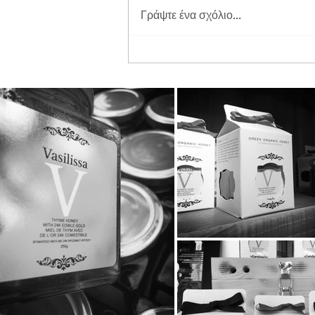
Γράψτε ένα σχόλιο...
Διπλή Διάκριση για τη
STAYIAFARM στα Greek
Exports Awards 2026