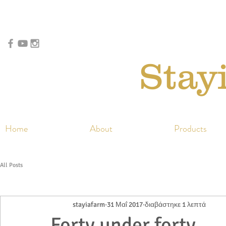
Stay
Home
About
Products
All Posts
stayiafarm
31 Μαΐ 2017
διαβάστηκε 1 λεπτά
Forty under forty