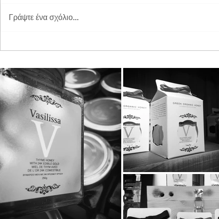
Γράψτε ένα σχόλιο...
Διπλή Διάκριση για τη
Παγκόσμια 
STAYIAFARM στα Greek
2026 στη St
Exports Awards 2026
ξεχωριστή εμ
μικρούς φίλ