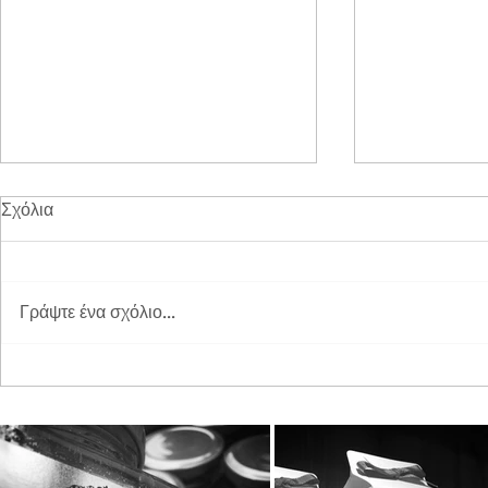
Σχόλια
Γράψτε ένα σχόλιο...
Διπλή Διάκριση για τη
Παγκόσμια 
STAYIAFARM στα Greek
2026 στη St
Exports Awards 2026
ξεχωριστή εμ
μικρούς φίλ