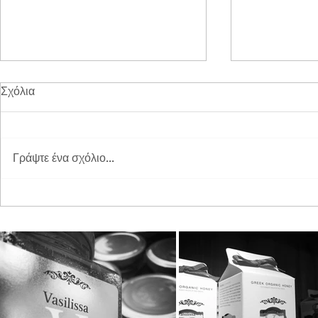
Σχόλια
Γράψτε ένα σχόλιο...
Διπλή Διάκριση για τη
Παγκόσμια 
STAYIAFARM στα Greek
2026 στη St
Exports Awards 2026
ξεχωριστή εμ
μικρούς φίλ