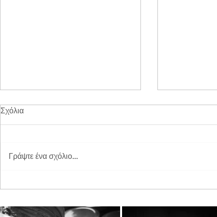
Σχόλια
Γράψτε ένα σχόλιο...
Διπλή Διάκριση για τη
Παγκόσμια 
STAYIAFARM στα Greek
2026 στη St
Exports Awards 2026
ξεχωριστή εμ
μικρούς φίλ