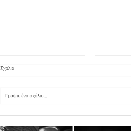
Σχόλια
Γράψτε ένα σχόλιο...
Διπλή Διάκριση για τη
Παγκόσμια 
STAYIAFARM στα Greek
2026 στη St
Exports Awards 2026
ξεχωριστή εμ