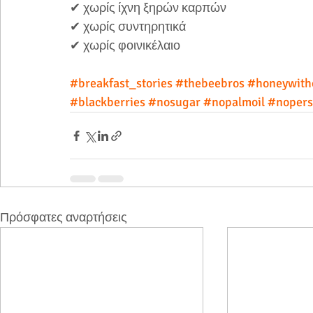
✔ χωρίς ίχνη ξηρών καρπών⠀⠀
✔ χωρίς συντηρητικά⠀⠀
✔ χωρίς φοινικέλαιο⠀⠀
⠀⠀
#breakfast_stories
#thebeebros
#honeywith
#blackberries
#nosugar
#nopalmoil
#nopers
Πρόσφατες αναρτήσεις