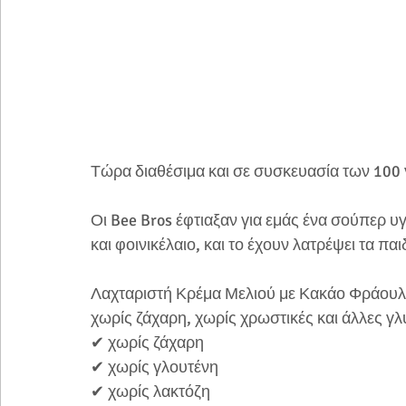
Τώρα διαθέσιμα και σε συσκευασία των 100 γ
Οι Bee Bros έφτιαξαν για εμάς ένα σούπερ υγ
και φοινικέλαιο, και το έχουν λατρέψει τα παι
Λαχταριστή Κρέμα Μελιού με Κακάο Φράουλα 
χωρίς ζάχαρη, χωρίς χρωστικές και άλλες γλ
✔ χωρίς ζάχαρη⠀⠀
✔ χωρίς γλουτένη⠀⠀
✔ χωρίς λακτόζη⠀⠀