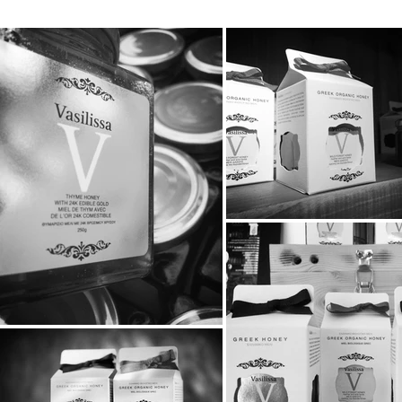
STAYIAFARM στα Greek
2026 στη St
Exports Awards 2026
ξεχωριστή εμ
μικρούς φίλ